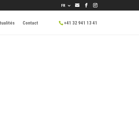
info@lpg.ch
FR
tualités
Contact
+41 32 941 13 41